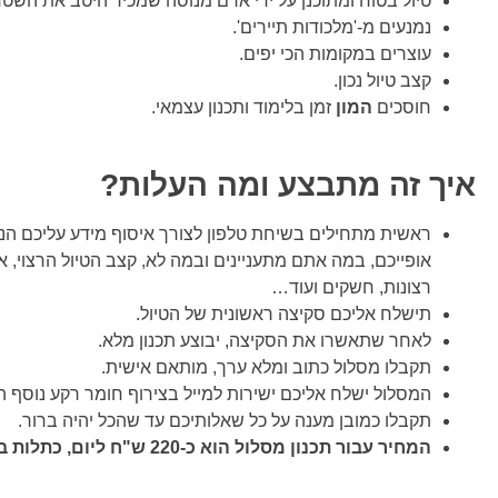
טיול בטוח ומתוכנן על ידי אדם מנוסה שמכיר היטב את השטח
נמנעים מ-'מלכודות תיירים'.
עוצרים במקומות הכי יפים.
קצב טיול נכון.
חוסכים
המון
זמן בלימוד ותכנון עצמאי.
איך זה מתבצע ומה העלות?
ראשית מתחילים בשיחת טלפון לצורך איסוף מידע עליכם הנו
אופייכם, במה אתם מתעניינים ובמה לא, קצב הטיול הרצוי, א
רצונות, חשקים ועוד…
תישלח אליכם סקיצה ראשונית של הטיול.
לאחר שתאשרו את הסקיצה, יבוצע תכנון מלא.
תקבלו מסלול כתוב ומלא ערך, מותאם אישית.
המסלול ישלח אליכם ישירות למייל בצירוף חומר רקע נוסף היכ
תקבלו כמובן מענה על כל שאלותיכם עד שהכל יהיה ברור.
המחיר עבור תכנון מסלול הוא כ-220 ש"ח ליום, כתלות בהרכב הנוסעים.